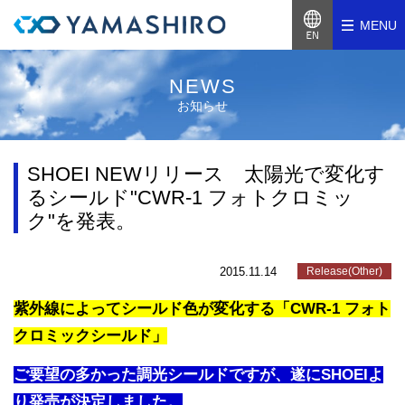
MENU
NEWS
お知らせ
SHOEI NEWリリース 太陽光で変化す
るシールド"CWR-1 フォトクロミッ
ク"を発表。
2015.11.14
Release(Other)
紫外線によってシールド色が変化する「CWR-1 フォト
クロミックシールド」
ご要望の多かった調光シールドですが、遂にSHOEIよ
り発売が決定しました。