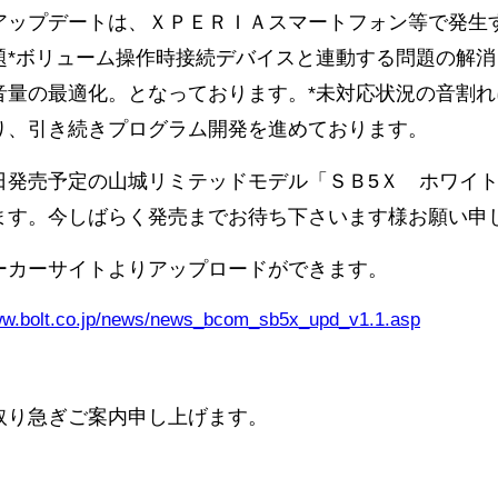
アップデートは、ＸＰＥＲＩＡスマートフォン等で発生
題*ボリューム操作時接続デバイスと連動する問題の解
音量の最適化。となっております。*未対応状況の音割
り、引き続きプログラム開発を進めております。
日発売予定の山城リミテッドモデル「ＳＢ5Ｘ ホワイト
ます。今しばらく発売までお待ち下さいます様お願い申
ーカーサイトよりアップロードができます。
www.bolt.co.jp/news/news_bcom_sb5x_upd_v1.1.asp
取り急ぎご案内申し上げます。